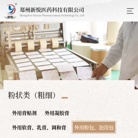
粉状类（粗细）
外用膏贴剂
外用凝胶膏
外用软膏、乳膏、调和膏
外用粉包、泡浴包